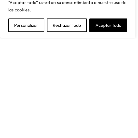
Servicio de Proyectos
Financiación
“Aceptar todo” usted da su consentimiento a nuestro uso de
Trabaja con nosotros
Preguntas frecuentes
las cookies.
SUSCRÍBETE A NUESTRA NEWSLETTER
Personalizar
Rechazar todo
Aceptar todo
Y obtén un 5% de descuento en tu primera compra
Acepto la política de privacidad
Suscríbete