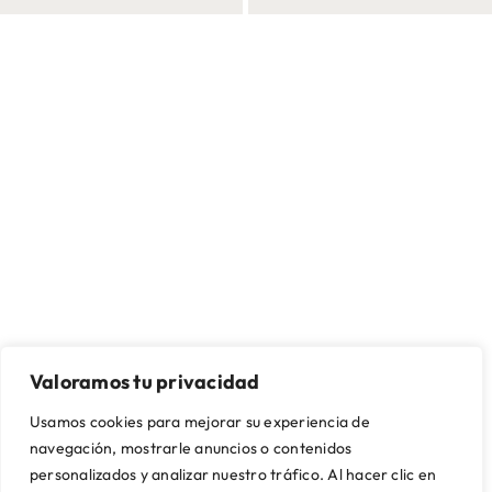
Valoramos tu privacidad
SOBRE NOSOTROS
CONTACTO Y ASISTENCIA
Usamos cookies para mejorar su experiencia de
Quienes somos
Mi cuenta
Nuestras tiendas
Contacto
navegación, mostrarle anuncios o contenidos
Artikalia Pro
Envío y montaje
personalizados y analizar nuestro tráfico. Al hacer clic en