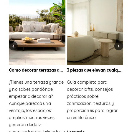
5 errores que hacen que tu salón parezca más pequeño (y cómo evitarlos)
Como decorar terrazas amplias
3 piezas que elevan cualquier salón: las claves para conseguir un espacio elegante y con personalidad
 ve
¿Tienes una terraza grande
Guía completa para
La 
y no sabes por dónde
decorar lofts: consejos
úni
os
empezar a decorarla?
prácticos sobre
coc
Aunque parezca una
zonificación, texturas y
esp
ventaja, los espacios
proporciones para lograr
del
amplios muchas veces
un estilo único.
generan dudas:
Lee