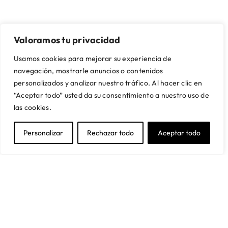
SOBRE NOSOTROS
CONTACTO Y ASISTENCIA
Valoramos tu privacidad
Quienes somos
Mi cuenta
Nuestras tiendas
Contacto
Usamos cookies para mejorar su experiencia de
Artikalia Pro
Envío y montaje
navegación, mostrarle anuncios o contenidos
Servicio de Proyectos
Financiación
personalizados y analizar nuestro tráfico. Al hacer clic en
Trabaja con nosotros
Preguntas frecuentes
“Aceptar todo” usted da su consentimiento a nuestro uso de
SUSCRÍBETE A NUESTRA NEWSLETTER
las cookies.
Y obtén un 5% de descuento en tu primera compra
Personalizar
Rechazar todo
Aceptar todo
Acepto la política de privacidad
Suscríbete