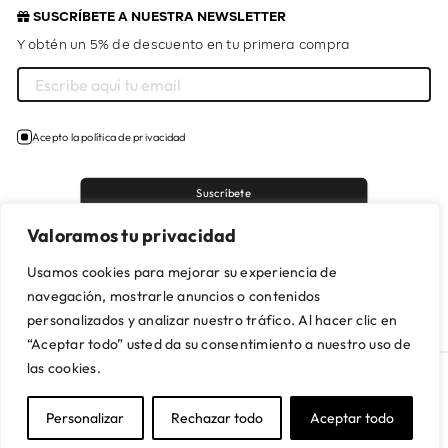
SUSCRÍBETE A NUESTRA NEWSLETTER
Y obtén un 5% de descuento en tu primera compra
Acepto la política de privacidad
Suscríbete
Valoramos tu privacidad
Usamos cookies para mejorar su experiencia de
navegación, mostrarle anuncios o contenidos
personalizados y analizar nuestro tráfico. Al hacer clic en
“Aceptar todo” usted da su consentimiento a nuestro uso de
las cookies.
Personalizar
Rechazar todo
Aceptar todo
Aviso Legal
Política de privacidad
Política de cookies
Condiciones de venta
Política de devoluciones y reembolsos