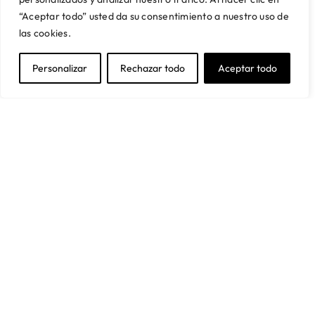
Servicio de Proyectos
Financiación
“Aceptar todo” usted da su consentimiento a nuestro uso de
Trabaja con nosotros
Preguntas frecuentes
las cookies.
SUSCRÍBETE A NUESTRA NEWSLETTER
Personalizar
Rechazar todo
Aceptar todo
Y obtén un 5% de descuento en tu primera compra
Acepto la política de privacidad
Suscríbete