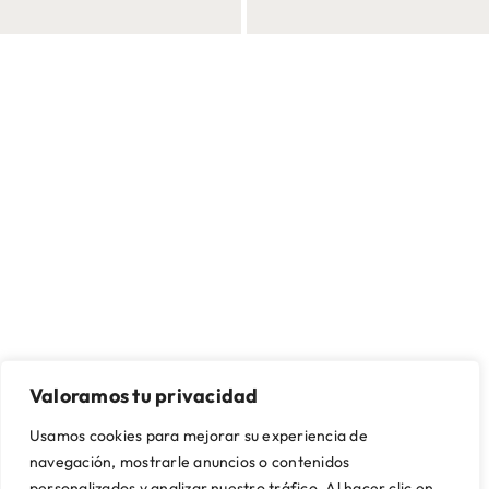
Valoramos tu privacidad
SOBRE NOSOTROS
CONTACTO Y ASISTENCIA
Usamos cookies para mejorar su experiencia de
Quienes somos
Mi cuenta
navegación, mostrarle anuncios o contenidos
Nuestras tiendas
Contacto
personalizados y analizar nuestro tráfico. Al hacer clic en
Artikalia Pro
Envío y montaje