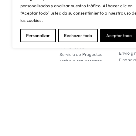
personalizados y analizar nuestro tráfico. Al hacer clic en
“Aceptar todo” usted da su consentimiento a nuestro uso d
las cookies.
SOBRE NOSOTROS
CONTA
ASIST
Personalizar
Rechazar todo
Aceptar todo
Quienes somos
Mi cuen
Nuestras tiendas
Contact
Artikalia Pro
Envío y 
Servicio de Proyectos
Financia
Trabaja con nosotros
Pregunt