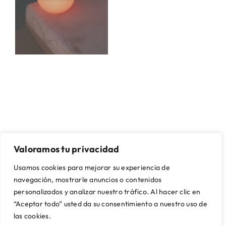
SOBRE NOSOTROS
CONTACTO Y ASISTENCIA
Valoramos tu privacidad
Quienes somos
Mi cuenta
Nuestras tiendas
Contacto
Usamos cookies para mejorar su experiencia de
Artikalia Pro
Envío y montaje
navegación, mostrarle anuncios o contenidos
Servicio de Proyectos
Financiación
personalizados y analizar nuestro tráfico. Al hacer clic en
Trabaja con nosotros
Preguntas frecuentes
“Aceptar todo” usted da su consentimiento a nuestro uso de
las cookies.
SUSCRÍBETE A NUESTRA NEWSLETTER