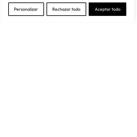
Y obtén un 5% de descuento en tu primera compra
Personalizar
Rechazar todo
Aceptar todo
Acepto la política de privacidad
Suscríbete
Aviso Legal
Política de privacidad
Política de cookies
Condiciones de venta
Política de devoluciones y reembolsos