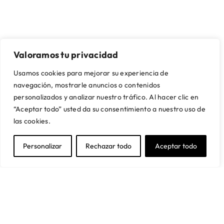
Valoramos tu privacidad
Usamos cookies para mejorar su experiencia de
navegación, mostrarle anuncios o contenidos
SOBRE NOSOTROS
CONTACTO Y ASISTENCIA
personalizados y analizar nuestro tráfico. Al hacer clic en
Quienes somos
Mi cuenta
“Aceptar todo” usted da su consentimiento a nuestro uso de
Nuestras tiendas
Contacto
las cookies.
Artikalia Pro
Envío y montaje
Servicio de Proyectos
Financiación
Personalizar
Rechazar todo
Aceptar todo
Trabaja con nosotros
Preguntas frecuentes
SUSCRÍBETE A NUESTRA NEWSLETTER
Y obtén un 5% de descuento en tu primera compra