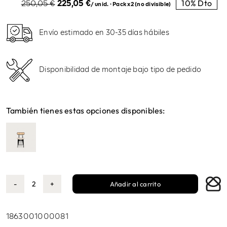
10% Dto
El
El
250,05
€
225,05
€
/ unid. · Pack x2 (no divisible)
precio
precio
original
actual
era:
es:
Envío estimado en 30-35 días hábiles
250,05 €.
225,05 €.
Disponibilidad de montaje bajo tipo de pedido
También tienes estas opciones disponibles:
Añadir al carrito
Noa
taburete
natural
1863001000081