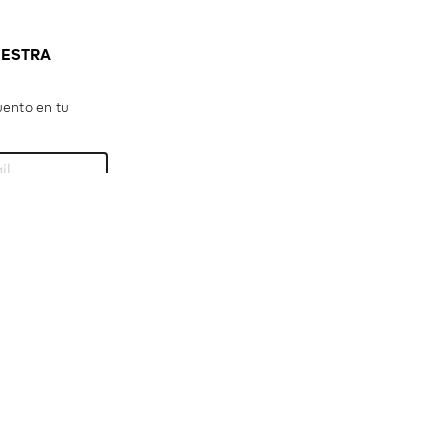
UESTRA
ento en tu
idad
ete