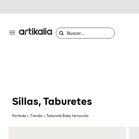
Saltar
al
contenido
Buscar:
Sillas, Taburetes
Portada
»
Tienda
»
Taburete Boby terracota