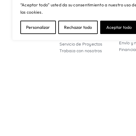
“Aceptar todo” usted da su consentimiento a nuestro uso d
las cookies.
SOBRE NOSOTROS
CONTA
ASIST
Quienes somos
Personalizar
Rechazar todo
Aceptar todo
Mi cuen
Nuestras tiendas
Contact
Artikalia Pro
Envío y 
Servicio de Proyectos
Financia
Trabaja con nosotros
Pregunt