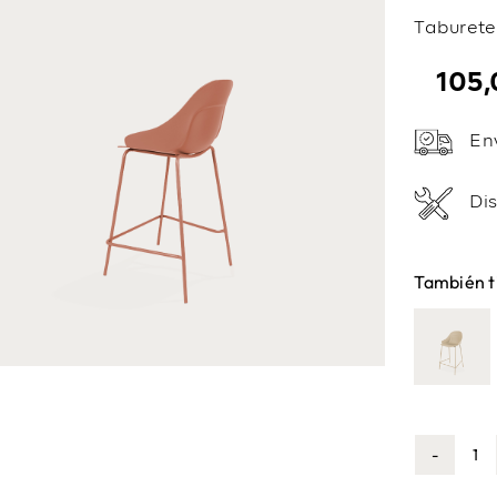
Taburete
105
En
Di
También t
Ta