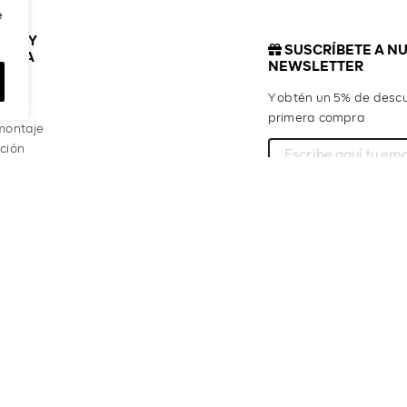
e
CTO Y
SUSCRÍBETE A N
ENCIA
NEWSLETTER
ta
Y obtén un 5% de descu
o
primera compra
montaje
ción
as frecuentes
Acepto la política de privac
Suscríb