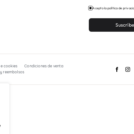
Acepto la política de privac
Suscríb
de cookies
Condiciones de venta
 y reembolsos
e