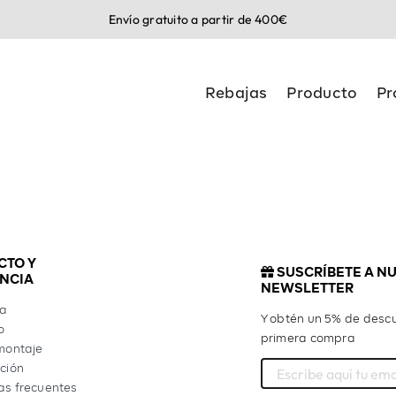
Envío gratuito a partir de 400€
Rebajas
Producto
Pr
CTO Y
SUSCRÍBETE A N
ENCIA
NEWSLETTER
ta
Y obtén un 5% de descu
o
primera compra
montaje
ción
as frecuentes