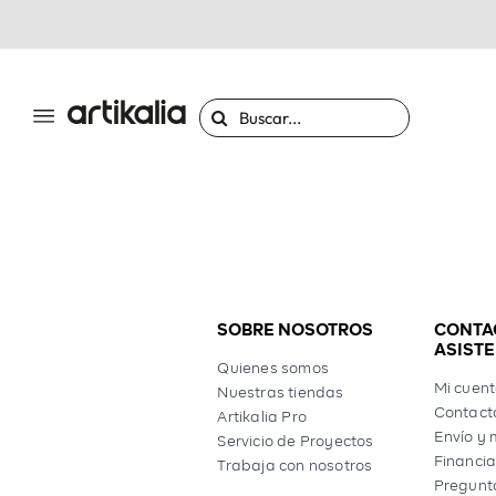
Saltar
al
contenido
Buscar:
SOBRE NOSOTROS
CONTA
ASIST
Quienes somos
Mi cuen
Nuestras tiendas
Contact
Artikalia Pro
Envío y 
Servicio de Proyectos
Financia
Trabaja con nosotros
Pregunt