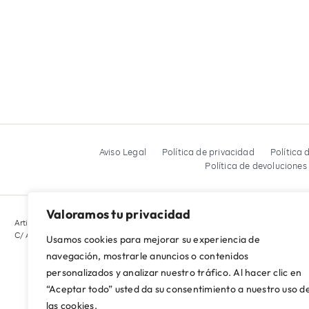
Aviso Legal
Política de privacidad
Política 
Política de devoluciones
Valoramos tu privacidad
Artigestión Digital 2019 S.L.
C/ Apolo, bajo 03182 – Torrevieja (Alicante)
Usamos cookies para mejorar su experiencia de
navegación, mostrarle anuncios o contenidos
personalizados y analizar nuestro tráfico. Al hacer clic en
“Aceptar todo” usted da su consentimiento a nuestro uso d
las cookies.