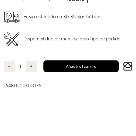
El
El
precio
precio
original
actual
era:
es:
Envío estimado en 30-35 días hábiles
2.053,78 €.
1.848,41 €.
Disponibilidad de montaje bajo tipo de pedido
Añadir al carrito
Cala
cantidad
1648001000076