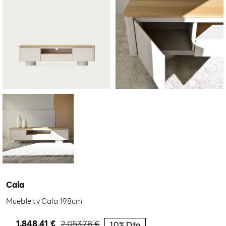
Cala
Mueble tv Cala 198cm
10% Dto
1.848,41
€
2.053,78
€