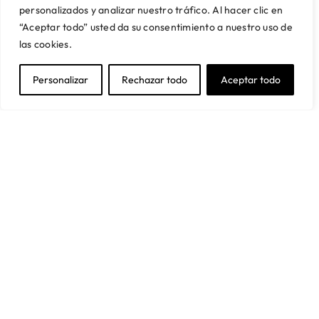
personalizados y analizar nuestro tráfico. Al hacer clic en
Artikalia Pro
Envío y montaje
“Aceptar todo” usted da su consentimiento a nuestro uso de
Servicio de Proyectos
Financiación
las cookies.
Trabaja con nosotros
Preguntas frecuentes
SUSCRÍBETE A NUESTRA NEWSLETTER
Personalizar
Rechazar todo
Aceptar todo
Y obtén un 5% de descuento en tu primera compra
Acepto la política de privacidad
Suscríbete