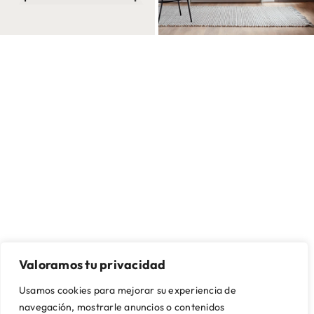
Valoramos tu privacidad
SOBRE NOSOTROS
CONTACTO Y ASISTENCIA
Usamos cookies para mejorar su experiencia de
Quienes somos
Mi cuenta
navegación, mostrarle anuncios o contenidos
Nuestras tiendas
Contacto