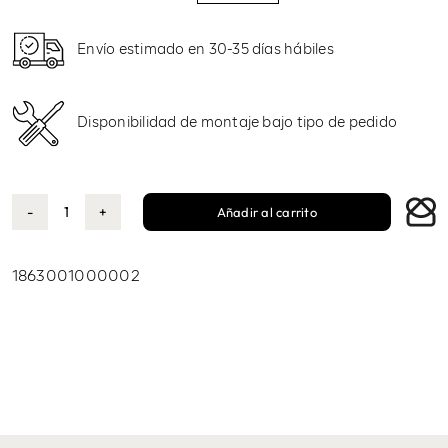
precio
precio
original
actual
era:
es:
Envío estimado en 30-35 días hábiles
1.237,50 €.
1.113,75 €.
Disponibilidad de montaje bajo tipo de pedido
Añadir al carrito
Nia
mesa
comedor
1863001000002
cantidad