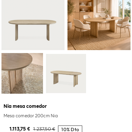
Nia mesa comedor
Mesa comedor 200cm Nia
10% Dto
1.113,75
€
1.237,50
€
El
El