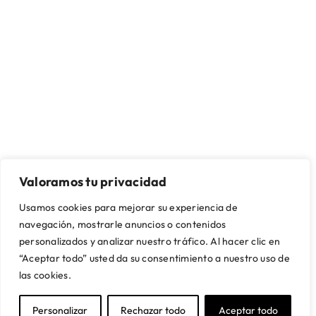
SOBRE NOSOTROS
CONTACTO Y ASISTENCIA
Valoramos tu privacidad
Quienes somos
Mi cuenta
Nuestras tiendas
Contacto
Usamos cookies para mejorar su experiencia de
Artikalia Pro
Envío y montaje
navegación, mostrarle anuncios o contenidos
Servicio de Proyectos
Financiación
personalizados y analizar nuestro tráfico. Al hacer clic en
Trabaja con nosotros
Preguntas frecuentes
“Aceptar todo” usted da su consentimiento a nuestro uso de
las cookies.
SUSCRÍBETE A NUESTRA NEWSLETTER
Y obtén un 5% de descuento en tu primera compra
Personalizar
Rechazar todo
Aceptar todo