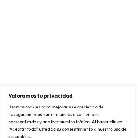
Valoramos tu privacidad
SOBRE NOSOTROS
CONTACTO Y ASISTENCIA
Quienes somos
Mi cuenta
Usamos cookies para mejorar su experiencia de
Nuestras tiendas
Contacto
navegación, mostrarle anuncios o contenidos
Artikalia Pro
Envío y montaje
personalizados y analizar nuestro tráfico. Al hacer clic en
Servicio de Proyectos
Financiación
“Aceptar todo” usted da su consentimiento a nuestro uso de
Trabaja con nosotros
Preguntas frecuentes
las cookies.